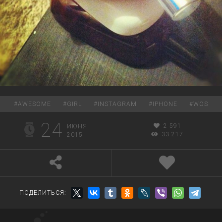
#
AWESOME
#
GIRL
#
INSTAGRAM
#
IPHONE
#
WOS
24
2 591
ИЮНЯ
33 217
2015
ПОДЕЛИТЬСЯ: