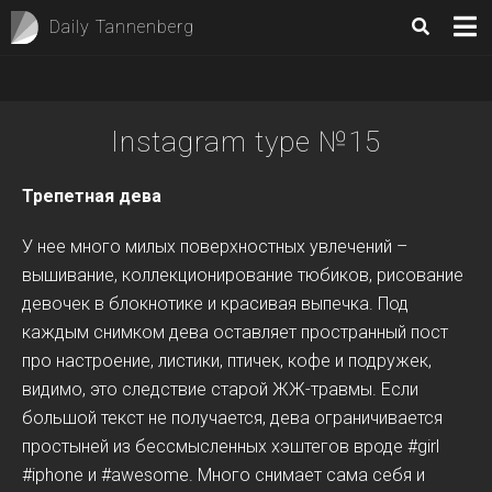
Daily Tannenberg
Instagram type №15
Трепетная дева
У нее много милых поверхностных увлечений –
вышивание, коллекционирование тюбиков, рисование
девочек в блокнотике и красивая выпечка. Под
каждым снимком дева оставляет пространный пост
про настроение, листики, птичек, кофе и подружек,
видимо, это следствие старой ЖЖ-травмы. Если
большой текст не получается, дева ограничивается
простыней из бессмысленных хэштегов вроде #girl
#iphone и #awesome. Много снимает сама себя и