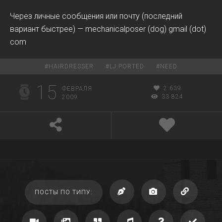
Через личные сообщения или почту (последний
вариант быстрее) — mechanicalposer (dog) gmail (dot)
com
#
HAIRDRESSER
#
LJ PORTED
#
NEED
15
2 639
ФЕВРАЛЯ
33 824
2009
ПОСТЫ ПО ТИПУ: