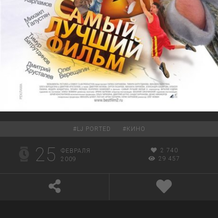
#
LJ PORTED
#
КИНО
25
2 740
ФЕВРАЛЯ
29 457
2009