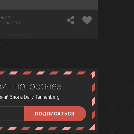
ЙКОВ
РОСМОТРА
GER.TUMBLR.COM
бит погорячее
ий блога Daily Tannenberg
ПОДПИСАТЬСЯ