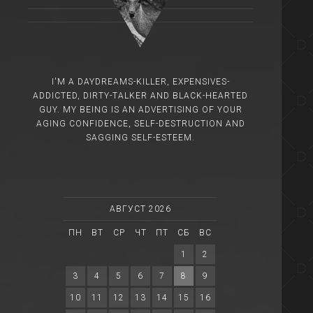
I'M A DAYDREAMS-KILLER, EXPENSIVES-
ADDICTED, DIRTY-TALKER AND BLACK-HEARTED
GUY. MY BEING IS AN ADVERTISING OF YOUR
AGING CONFIDENCE, SELF-DESTRUCTION AND
SAGGING SELF-ESTEEM.
АВГУСТ 2026
ПН
ВТ
СР
ЧТ
ПТ
СБ
ВС
1
2
3
4
5
6
7
8
9
10
11
12
13
14
15
16