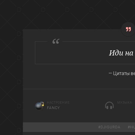
Иди на
— Цитаты в
НАСТРОЕНИЕ:
МУЗЫКА:
FANCY
GOD
#
DJIGURDA
#
HU