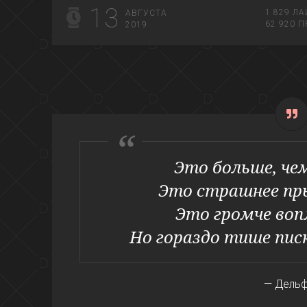
13
1 829
ЛА
АВГУСТА
62 920
П
2019
Это больше, чем
Это страшнее пр
Это громче воп
Но гораздо тише пис
— Дель