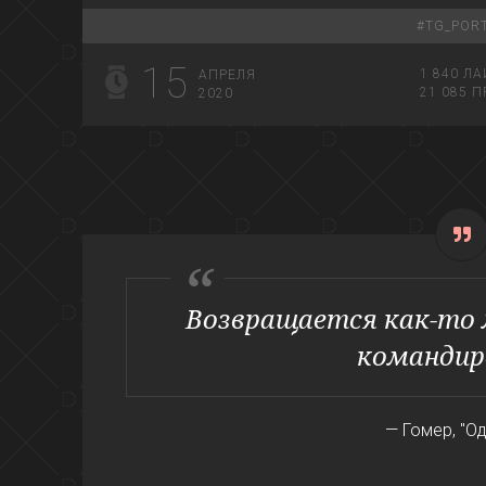
#
TG_POR
15
1 840
ЛА
АПРЕЛЯ
21 085
П
2020
Возвращается как-то 
командир
— Гомер, "О