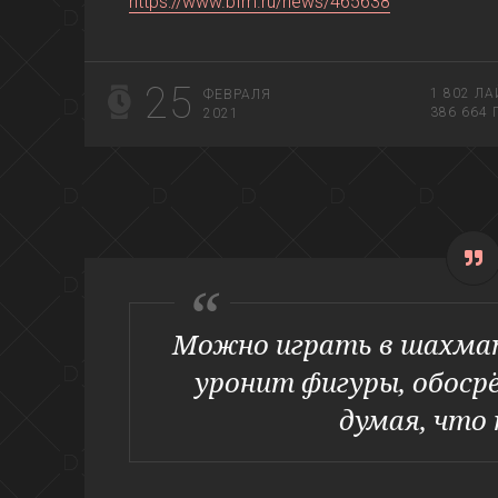
https://www.bfm.ru/news/465638
25
1 802
ЛА
ФЕВРАЛЯ
386 664
2021
Можно играть в шахматы
уронит фигуры, обосрё
думая, что 