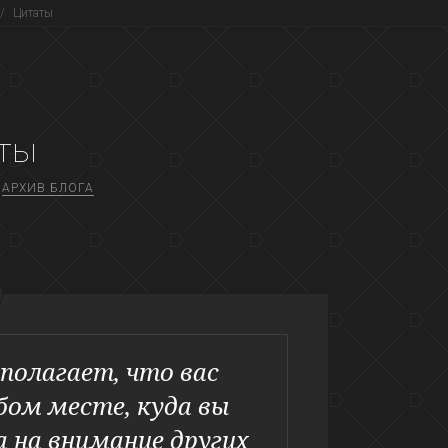
/
Цитаты
ты
АРХИВ БЛОГА
дполагает, что вас
ом месте, куда вы
а на внимание других