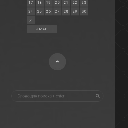
17
18
19
20
21
22
23
24
25
26
27
28
29
30
31
« МАР