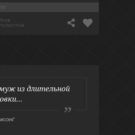
TED
ЙКОВ
РОСМОТРОВ
муж из длительной
овки…
диссея"