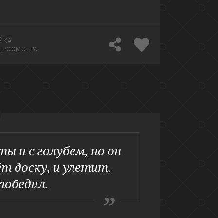
ЙКА
ПРОСМОТРА
 и с голубем, но он
т доску, и улетит,
победил.