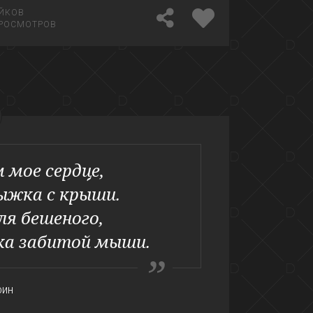
ЙКОВ
РОСМОТРОВ
 мое сердце,
ыжка с крыши.
ля бешеного,
ка забитой мыши.
фин