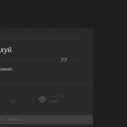
 хуй
еликих
ЛОКЕЙШН:
 SAVE THE QUEEN
LOST
I
#
PIZDA