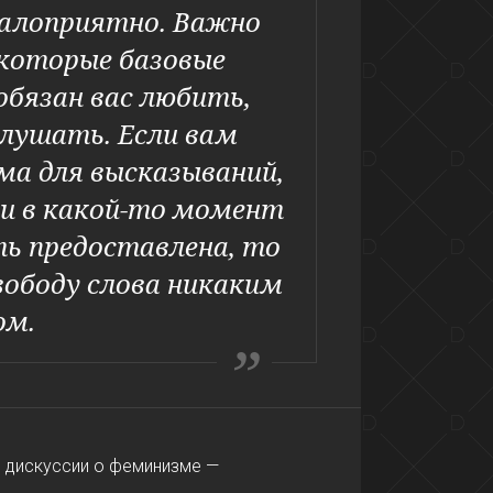
малоприятно. Важно
екоторые базовые
обязан вас любить,
слушать. Если вам
а для высказываний,
ли в какой-то момент
ь предоставлена, то
вободу слова никаким
ом.
ле дискуссии о феминизме —