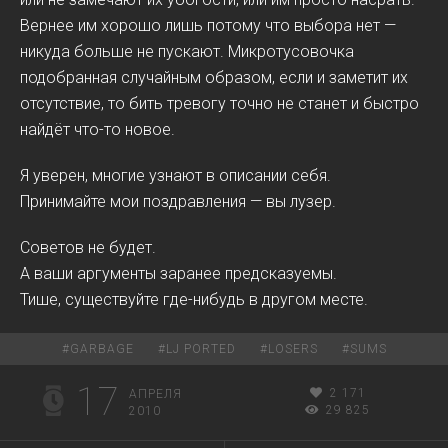
Вернее им хорошо лишь потому что выбора нет —
никуда больше не пускают. Микротусовочка
подобранная случайным образом, если и заметит их
отсутствие, то бить тревогу точно не станет и быстро
найдёт что-то новое.
Я уверен, многие узнают в описании себя.
Принимайте мои поздравления — вы лузер.
Советов не будет.
А ваши аргументы заранее предсказуемы.
Тише, существуйте где-нибудь в другом месте.
#
GARBAGE
#
LJ PORTED
#
LOSERS
#
SUMS
17
2 171
АПРЕЛЯ
29 825
2010