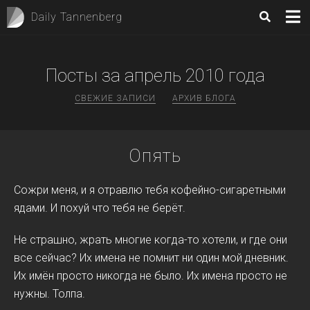
Daily Tannenberg
Посты за
апрель 2010
года
СВЕЖИЕ ЗАПИСИ
АРХИВ БЛОГА
Опять
Сожри меня, и я отравлю тебя кофейно-сигаретными
ядами. И похуй что тебя не берёт.
Не страшно, жрать многие когда-то хотели, и где они
все сейчас? Их имена не помнит ни один мой дневник.
Их имён просто никогда не было. Их имена просто не
нужны. Толпа.