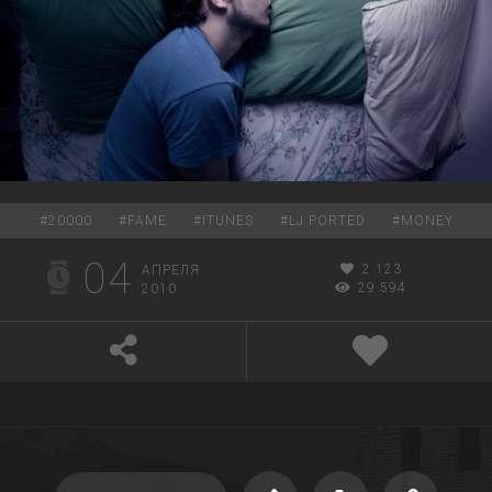
#
20000
#
FAME
#
ITUNES
#
LJ PORTED
#
MONEY
04
2 123
АПРЕЛЯ
29 594
2010