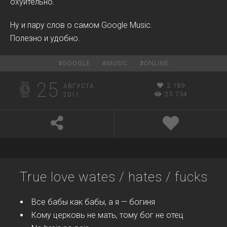
охуительно.
Ну и пару слов о самом Google Music.
Полезно и удобно.
#
GOOGLE
#
MUSIC
#
ONLINE
25
2 189
АВГУСТА
25 734
2011
True love wates / hates / fucks
Все бабы как бабы, а я — богиня
Кому церковь не мать, тому бог не отец