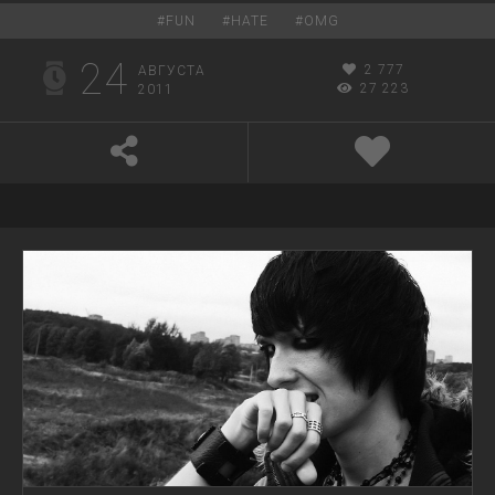
#
FUN
#
HATE
#
OMG
24
2 777
АВГУСТА
27 223
2011