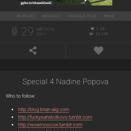
#
CIRCLES
#
GOOGLE
#
GOOGLE PLUS
#
WEB
29
2 681
АВГУСТА
33 299
2011
Special 4 Nadine Popova
Who to follow:
http://blog.brian-alig.com
http://fuckyeahskolkovo.tumblr.com
http://wowmoscow.tumblr.com