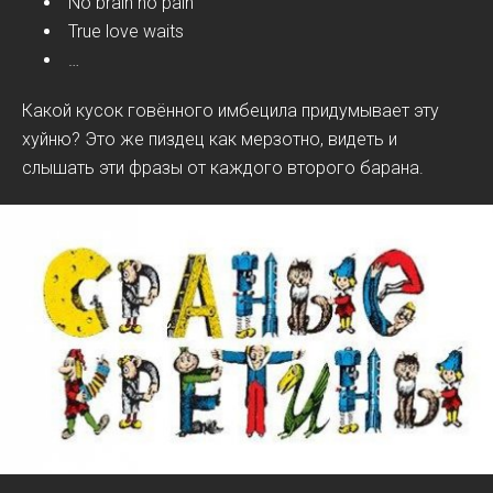
No brain no pain
True love waits
…
Какой кусок говённого имбецила придумывает эту
хуйню? Это же пиздец как мерзотно, видеть и
слышать эти фразы от каждого второго барана.