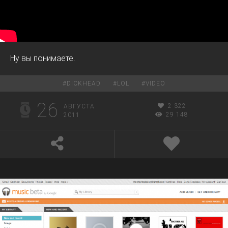
Ну вы понимаете.
#
DICKHEAD
#
LOL
#
VIDEO
26
2 322
АВГУСТА
29 148
2011