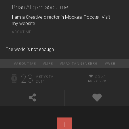
Brian Alig on about.me
I am a Creative director in Москва, Россия. Visit
my website.
ABOUT.ME
The world is not enough.
#
ABOUT ME
#
LIFE
#
MAX TANNENBERG
#
WEB
23
2 287
АВГУСТА
26 978
2011
1