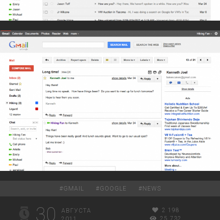
#
GMAIL
#
GOOGLE
#
NEWS
30
2 198
АВГУСТА
25 732
2011