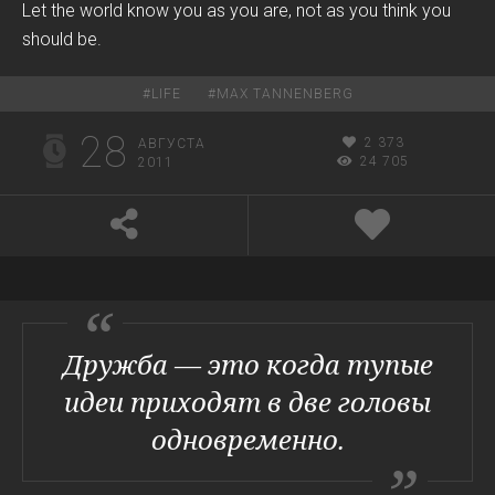
Let the world know you as you are, not as you think you
should be.
#
LIFE
#
MAX TANNENBERG
28
2 373
АВГУСТА
24 705
2011
Дружба — это когда тупые
идеи приходят в две головы
одновременно.