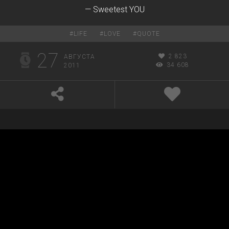
— Sweetest YOU
#
LIFE
#
LOVE
#
QUOTE
27
2 823
АВГУСТА
34 608
2011