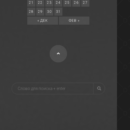
21
22
23
24
25
26
27
28
29
30
31
« ДЕК
ФЕВ »