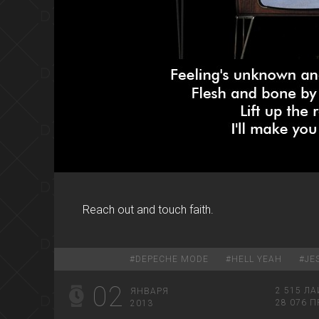
Reach out and touch faith.
#
DEPECHE MODE
#
HELL YEAH
#
JE
02
2 515
ЛА
ЯНВАРЯ
28 076
П
2013