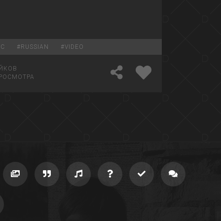
IC
#
RUSSIAN
#
VIDEO
ЙКОВ
РОСМОТРА