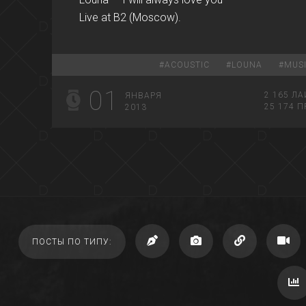
Live at B2 (Moscow).
#
ACOUSTIC
#
LOUNA
#
MUS
01
2 165
ЛА
ЯНВАРЯ
25 174
П
2013
ПОСТЫ ПО ТИПУ: