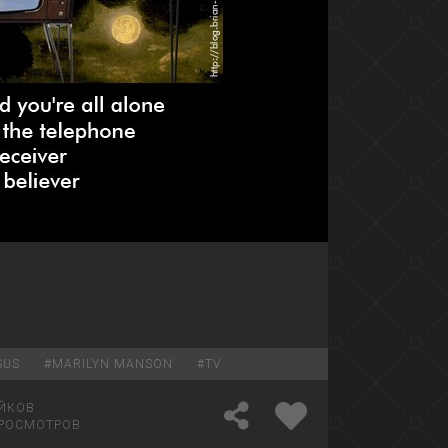
SUS
#
MARILYN MANSON
#
TV
ЙКОВ
РОСМОТРОВ