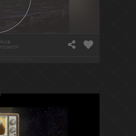
ЙКОВ
РОСМОТР
COL0R.TUMBLR.COM