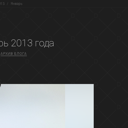
013
/
Январь
рь 2013
года
АРХИВ БЛОГА