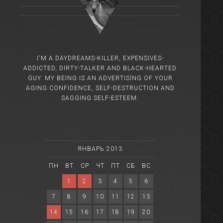
I'M A DAYDREAMS-KILLER, EXPENSIVES-
ADDICTED, DIRTY-TALKER AND BLACK-HEARTED
GUY. MY BEING IS AN ADVERTISING OF YOUR
AGING CONFIDENCE, SELF-DESTRUCTION AND
SAGGING SELF-ESTEEM.
ЯНВАРЬ 2013
ПН
ВТ
СР
ЧТ
ПТ
СБ
ВС
1
2
3
4
5
6
7
8
9
10
11
12
13
14
15
16
17
18
19
20