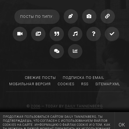
ПОСТЫ ПО ТИПУ:
СВЕЖИЕ ПОСТЫ
ПОДПИСКА ПО EMAIL
МОБИЛЬНАЯ ВЕРСИЯ
COOKIES
RSS
SITEMAP.XML
©
2006
— TODAY BY
DAILY TANNENBERG
DRIVEN BY TUMBLR, MIGRATED TO WORDPRESS
ПРОДОЛЖАЯ ПОЛЬЗОВАТЬСЯ САЙТОМ DAILY TANNENBERG, ТЫ
MADE WITH LOVE AT
RGB MEDIA
ПОДТВЕРЖДАЕШЬ, ЧТО СОГЛАСЕН С ИСПОЛЬЗОВАНИЕМ ФАЙЛОВ
HUGS AND KISSES TO A.T.
ОК
COOKIES НА САЙТЕ. ИНФОРМАЦИЮ О ФАЙЛАХ COOKIE И О ТОМ, КАК
ТЫ МОЖЕШЬ В ЛЮБОЙ МОМЕНТ ПРЕКРАТИТЬ ИХ ИСПОЛЬЗОВАНИЕ,