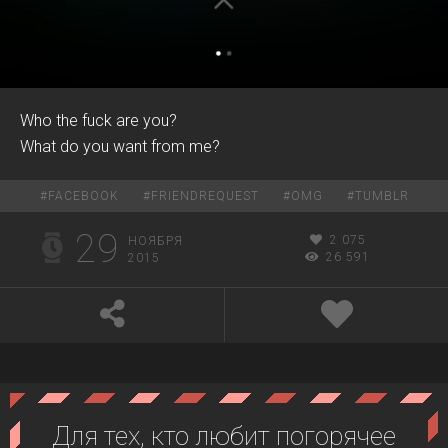
Who the fuck are you?
What do you want from me?
#
FACEBOOK
#
FRIENDREQUEST
#
OMG
#
TUMBLR
29
2 075
НОЯБРЯ
26 591
2015
Для тех, кто любит погорячее