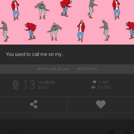
You used to call me on my…
#
HOTLINE BLING
#
PATTERN
13
2 287
НОЯБРЯ
23 033
2015
ИСТОЧНИК ПОСТА:
WWW.BEHANCE.NET