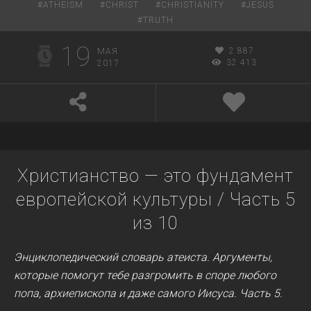
#
ATHEISM
#
CHRIST
#
CHRISTIANITY
#
JESUS
#
TRUTH
19
2 887
МАЯ
32 413
2017
Христианство — это фундамент
европейской культуры / Часть 5
из 10
Энциклопедический словарь атеиста. Аргументы,
которые помогут тебе разгромить в споре любого
попа, архиепископа и даже самого Иисуса.
Часть 5.