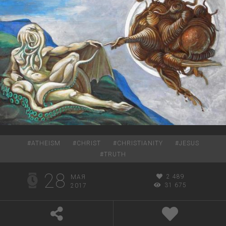
#
ATHEISM
#
CHRIST
#
CHRISTIANITY
#
JESUS
#
TRUTH
28
2 489
МАЯ
31 675
2017