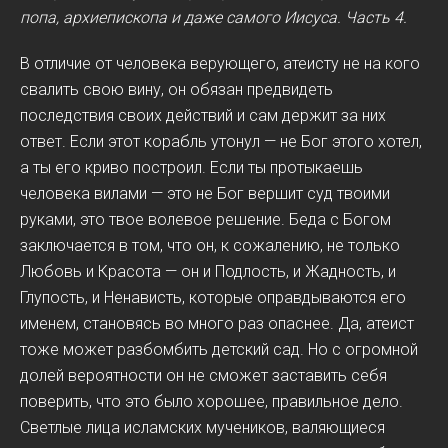
попа, архиепископа и даже самого Иисуса.
Часть 4.
В отличие от человека верующего, атеисту не на кого
свалить свою вину, он обязан предвидеть
последствия своих действий и сам держит за них
ответ. Если этот корабль утонул — не Бог этого хотел,
а ты его криво построил. Если ты протыкаешь
человека вилами — это не Бог вершит суд твоими
руками, это твое волевое решение. Беда с Богом
заключается в том, что он, к сожалению, не только
Любовь и Красота — он и Подлость, и Жадность, и
Глупость, и Ненависть, которые оправдываются его
именем, становясь во много раз опаснее. Да, атеист
тоже может разбомбить детский сад. Но с огромной
долей вероятности он не сможет заставить себя
поверить, что это было хорошее, правильное дело.
Светлые лица исламских мучеников, валяющиеся