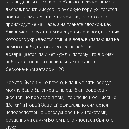
в один день, и с тех пор пребывают неизменными, а
дьявол, подняв Иисуса на высокую гору, ухитряется
показать ему все царства земные, словно дело
происходит не на шаре, а на планете плоской, как
блюдечко. Горчица там именуется деревом, в ветвях
которого укрываются птицы, а вода, выпадающая на
землю с неба, никогда более на небо не
возвращается, да и нет нужды, потому что в окнах
неба установлены специальные сосуды с
бесконечным запасом H2O.
Все это было бы не важно, и данные ляпы всегда
можно было бы списать на ошибки пророков и
жрецов, но все дело в том, что Священное Писание
(Ветхий и Новый Заветы) официально считается
непосредственно богодухновенными текстами,
созданными самим Богом в его ипостаси Святого
Духа.