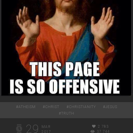
#
ATHEISM
#
CHRIST
#
CHRISTIANITY
#
JESUS
#
TRUTH
29
2 783
МАЯ
37 744
2017