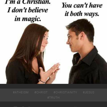
#
ATHEISM
#
CHRIST
#
CHRISTIANITY
#
JESUS
#
TRUTH