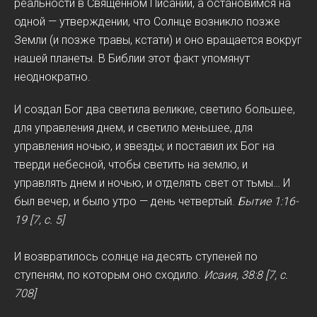
реальности в Священном Писании, а остановимся на
одной — утверждении, что Солнце возникло позже
Земли (и позже травы, кстати) и оно вращается вокруг
нашей планеты. В Библии этот факт упомянут
неоднократно.
И создал Бог два светила великие, светило большее,
для управления днем, и светило меньшее, для
управления ночью, и звезды; и поставил их Бог на
тверди небесной, чтобы светить на землю, и
управлять днем и ночью, и отделять свет от тьмы… И
был вечер, и было утро — день четвертый.
Бытие 1:16-
19 [7, c. 5]
И возвратилось солнце на десять ступеней по
ступеням, по которым оно сходило.
Исаия, 38:8 [7, c.
708]