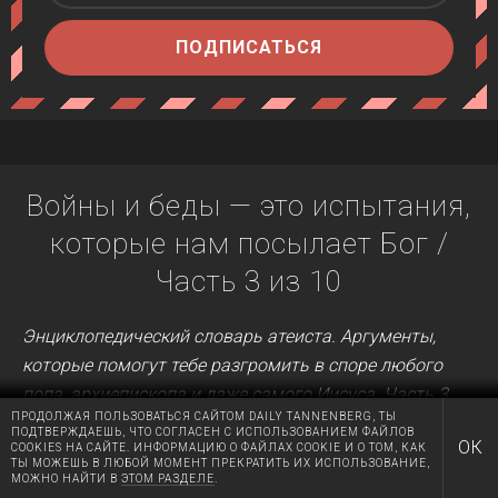
ПОДПИСАТЬСЯ
Войны и беды — это испытания,
которые нам посылает Бог /
Часть 3 из 10
Энциклопедический словарь атеиста. Аргументы,
которые помогут тебе разгромить в споре любого
попа, архиепископа и даже самого Иисуса.
Часть 3.
ПРОДОЛЖАЯ ПОЛЬЗОВАТЬСЯ САЙТОМ DAILY TANNENBERG, ТЫ
ПОДТВЕРЖДАЕШЬ, ЧТО СОГЛАСЕН С ИСПОЛЬЗОВАНИЕМ ФАЙЛОВ
Слабое место у любого бога — это его оппонент.
ОК
COOKIES НА САЙТЕ. ИНФОРМАЦИЮ О ФАЙЛАХ COOKIE И О ТОМ, КАК
ТЫ МОЖЕШЬ В ЛЮБОЙ МОМЕНТ ПРЕКРАТИТЬ ИХ ИСПОЛЬЗОВАНИЕ,
Если Бог всемогущ, то почему столь несовершенно
МОЖНО НАЙТИ В
ЭТОМ РАЗДЕЛЕ
.