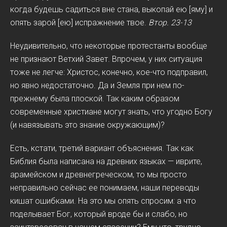
когда будешь садиться вне стана, выкопай ею [яму] и
опять зарой [ею] испражнение твое.
Втор. 23-13
Неудивительно, что некоторые протестанты вообще
не признают Ветхий Завет. Впрочем, у них ситуация
тоже не легче: Христос, конечно, кое-что подправил,
но явно недостаточно. Да и Земля при нем по-
прежнему была плоской. Так каким образом
современные христиане могут знать, что угодно Богу
(и навязывать это знание окружающим)?
Есть, кстати, третий вариант объяснения. Так как
Библия была написана на древних языках — иврите,
арамейском и древнегреческом, то мы просто
неправильно сейчас ее понимаем, наши переводы
кишат ошибками. На это мы опять спросим: а что
поделывает Бог, который вроде бы и слабо, но