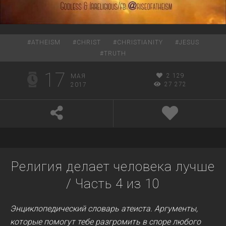
#
ATHEISM
#
CHRIST
#
CHRISTIANITY
#
JESUS
#
TRUTH
17
2 129
МАЯ
27 272
2017
Религия делает человека лучше
/ Часть 4 из 10
Энциклопедический словарь атеиста. Аргументы,
которые помогут тебе разгромить в споре любого