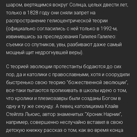
шаром, вертящимся вокруг Солнца, целых двести лет,
только в 1828 году они сняли запрет на
распространение гелиоцентрической теории
(официально согласились с ней только в 1992-м,
извинившись за преследования Галилея Галилео:
съемки со спутников, увы, разбивают даже самый
мощный щит недрогнувшей веры).
С теорией эволюции протестанты бодаются до сих
пор, да и католики с православными, хотя и соорудили
быстренько свою теорию "божественной эволюции",
все-таки пытаются пропихивать в школы идею о том,
что кролики и плезиозавры были созданы Богом в
одну и ту же секунду. А певец католицизма Клайв
Стейплз Льюис, автор знаменитых "Хроник Нарнии",
например, совершенно неслучайно вставил в свою
детскую книжку рассказ о том, как во время конца