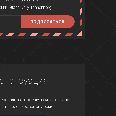
ий блога Daily Tannenberg
ПОДПИСАТЬСЯ
енструация
о перепады настроения появляются не
зыгравшейся кровавой драме.