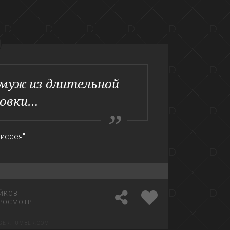
муж из длительной
овки…
диссея"
ЙКОВ
РОСМОТР
GER.TUMBLR.COM