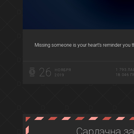
Missing someone is your heart's reminder you t
26
1 793
ЛА
НОЯБРЯ
18 046
П
2019
Сардэчна з