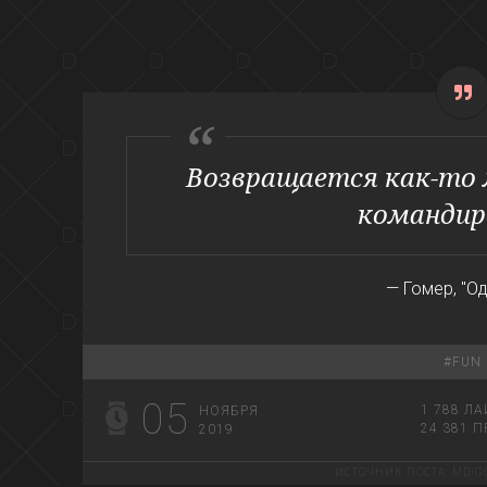
Возвращается как-то 
командир
— Гомер, "О
#
FUN
05
1 788
ЛА
НОЯБРЯ
24 381
П
2019
ИСТОЧНИК ПОСТА:
MDIG