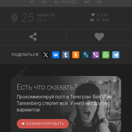
#
F
#
G
#
LJ PORTED
#
M
#
S
25
2 299
ФЕВРАЛЯ
32 396
2010
ПОДЕЛИТЬСЯ:
Есть что сказать?
Прокомментируй пост в Телеграм. Бот Daily
Tannenberg стерпит всё. У него нет других
вариантов.
КОММЕНТИРОВАТЬ