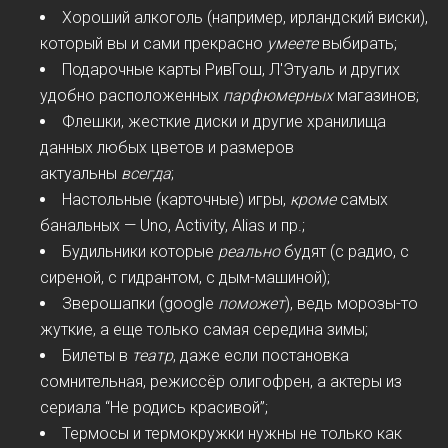
Хороший алкоголь (например, ирландский виски),
который вы и сами прекрасно
умеете
выбирать;
Подарочные карты РивГош, Л'Этуаль и других
удобно расположенных
парфюмерных
магазинов;
Флешки, жесткие диски и другие хранилища
данных любых цветов и размеров
актуальны
всегда
;
Настольные (карточные) игры,
кроме
самых
банальных — Uno, Activity, Alias и пр.;
Будильники которые
реально
будят (с радио, с
сиреной, с гидрантом, с дым-машиной);
Зверошапки (google
поможет
), ведь морозы-то
жуткие, а еще только самая середина зимы;
Билеты в
театр
, даже если постановка
сомнительная, режиссёр олигофрен, а актеры из
сериала “Не родись красивой”;
Термосы и термокружки нужны не только как