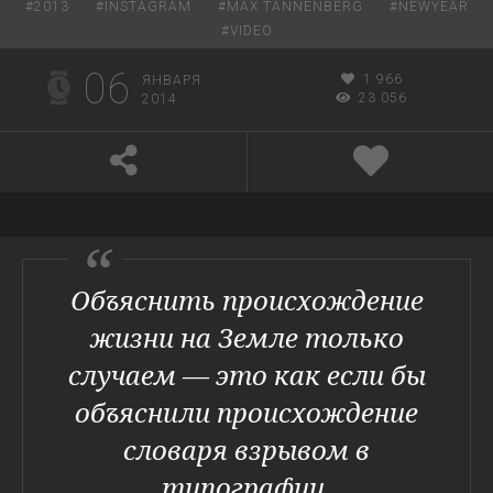
#
2013
#
INSTAGRAM
#
MAX TANNENBERG
#
NEWYEAR
#
VIDEO
06
1 966
ЯНВАРЯ
23 056
2014
Объяснить происхождение
жизни на Земле только
случаем — это как если бы
объяснили происхождение
словаря взрывом в
типографии.