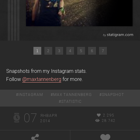
1
2
3
4
5
6
7
Snapshots from my Instagram stats.
Follow
@maxtannenberg
for more.
#
INSTAGRAM
#
MAX TANNENBERG
#
SNAPSHOT
#
STATISTIC
07
2 295
ЯНВАРЯ
28 742
2014