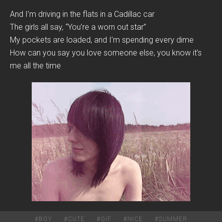
And I’m driving in the flats in a Cadillac car
The girls all say, “You’re a worn out star”
My pockets are loaded, and I’m spending every dime
How can you say you love someone else, you know it’s
me all the time
#
BOY
#
CUTE
#
GIF
#
NICE
#
SUMMER