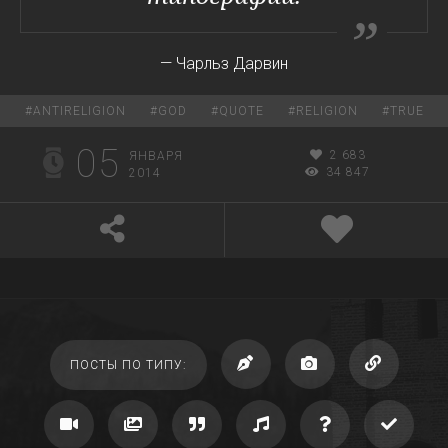
— Чарльз Дарвин
#
ANTIRELIGION
#
GOD
#
QUOTE
#
RELIGION
#
TRUE
05
2 683
ЯНВАРЯ
34 847
2014
ПОСТЫ ПО ТИПУ: