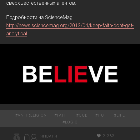
сверхъестественных агентов.
Подробности на ScienceMag —
http://news.sciencemag.org/2012/04/keep-faith-dont-get-
analytical
#
ANTIRELIGION
#
FAITH
#
GOD
#
HOT
#
LIFE
#
LOGIC
08
2 363
ЯНВАРЯ