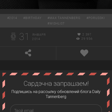
#
2014
#
BIRTHDAY
#
MAX TANNENBERG
#
PORUSSKI
#
WISHLIST
31
2 397
ЯНВАРЯ
29 936
2014
Сардэчна запрашаем!
Подпишись на рассылку обновлений блога Daily
Tannenberg