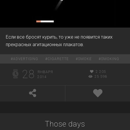
Если все бросят курить, то уже не появится таких
прекрасных агитационных плакатов.
#
ADVERTISING
#
CIGARETTE
#
SMOKE
#
SMOKING
28
2 205
ЯНВАРЯ
25 598
2014
Those days