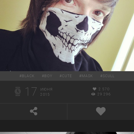
#
BLACK
#
BOY
#
CUTE
#
MASK
#
SCULL
17
2 570
ИЮНЯ
29 296
2015