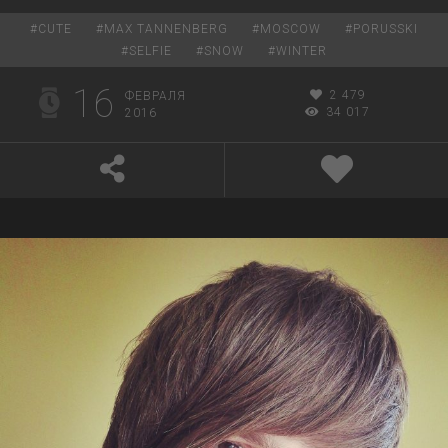
#
CUTE
#
MAX TANNENBERG
#
MOSCOW
#
PORUSSKI
#
SELFIE
#
SNOW
#
WINTER
16
2 479
ФЕВРАЛЯ
34 017
2016