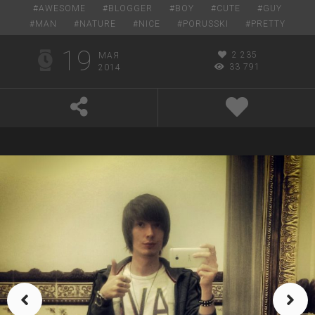
#
AWESOME
#
BLOGGER
#
BOY
#
CUTE
#
GUY
#
MAN
#
NATURE
#
NICE
#
PORUSSKI
#
PRETTY
19
2 235
МАЯ
33 791
2014