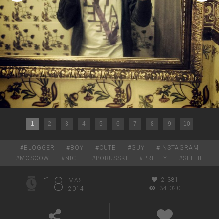
1
2
3
4
5
6
7
8
9
10
#
BLOGGER
#
BOY
#
CUTE
#
GUY
#
INSTAGRAM
#
MOSCOW
#
NICE
#
PORUSSKI
#
PRETTY
#
SELFIE
18
2 381
МАЯ
34 020
2014