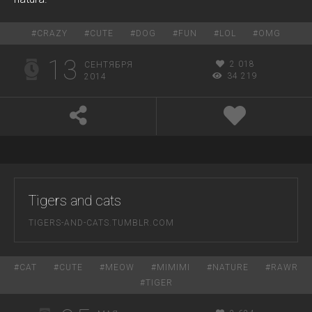
#
CRAZY
#
CUTE
#
DOG
#
FUN
#
LOL
#
OMG
13
2 018
СЕНТЯБРЯ
34 219
2014
Tigers and cats
TIGERS-AND-CATS.TUMBLR.COM
#
CAT
#
CUTE
#
MEOW
#
MIMIMI
#
NATURE
#
RAWR
#
TIGER