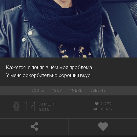
Кажется, я понял в чём моя проблема.
У меня оскорбительно хороший вкус.
#
CUTE
#
GUY
#
NERD
#
SELFIE
14
2 777
АПРЕЛЯ
33 452
2016