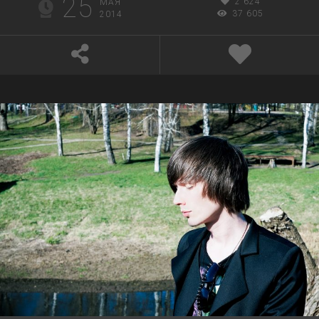
25
2 624
МАЯ
37 605
2014