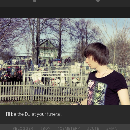
I'll be the DJ at your funeral.
#
BLOGGER
#
BOY
#
CEMETERY
#
CUTE
#
MAN