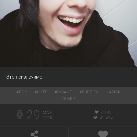
Это неизлечимо.
#
BOY
#
CUTE
#
INSANE
#
PURE EVIL
#
SICK
#
SMILE
29
2 182
МАЯ
31 515
2015