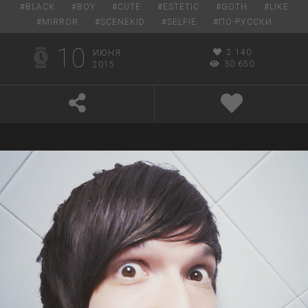
#
BLACK
#
BOY
#
CUTE
#
ESTETIC
#
GOTH
#
LIKE
#
MIRROR
#
SCENEKID
#
SELFIE
#
ПО-РУССКИ
10
2 140
ИЮНЯ
30 650
2015