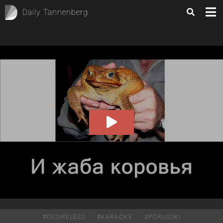
Daily Tannenberg
00:00
03:15
#
DESIRELESS
#
KARAOKE
#
PORUSSKI