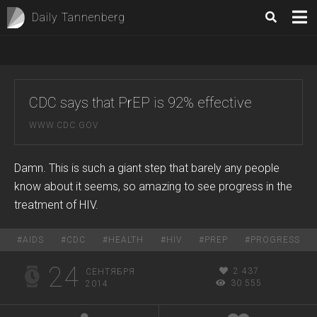
Daily Tannenberg
CDC says that PrEP is 92% effective
WWW.CDC.GOV
Damn. This is such a giant step that barely any people
know about it seems, so amazing to see progress in the
treatment of HIV.
#
AIDS
#
CDC
#
HEALTH
#
HIV
#
PREP
#
PROGRESS
24
2 437
СЕНТЯБРЯ
30 555
2014