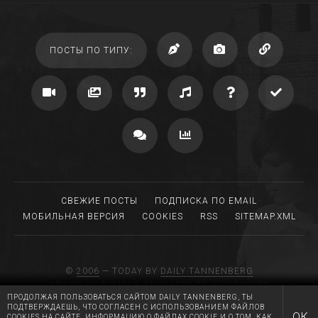
ПОСТЫ ПО ТИПУ:
СВЕЖИЕ ПОСТЫ
ПОДПИСКА ПО EMAIL
МОБИЛЬНАЯ ВЕРСИЯ
COOKIES
RSS
SITEMAP.XML
©
2006
— TODAY BY
DAILY TANNENBERG
DRIVEN BY TUMBLR, MIGRATED TO WORDPRESS
ПРОДОЛЖАЯ ПОЛЬЗОВАТЬСЯ САЙТОМ DAILY TANNENBERG, ТЫ
MADE WITH LOVE AT
RGB MEDIA
ПОДТВЕРЖДАЕШЬ, ЧТО СОГЛАСЕН С ИСПОЛЬЗОВАНИЕМ ФАЙЛОВ
HUGS AND KISSES TO A.T.
ОК
COOKIES НА САЙТЕ. ИНФОРМАЦИЮ О ФАЙЛАХ COOKIE И О ТОМ, КАК