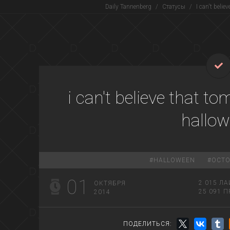
Daily Tannenberg
/
Статусы
/
I can't belie
i can't believe that to
hallo
#
HALLOWEEN
#
OCT
01
2 015
ЛА
ОКТЯБРЯ
25 091
П
2014
ПОДЕЛИТЬСЯ: