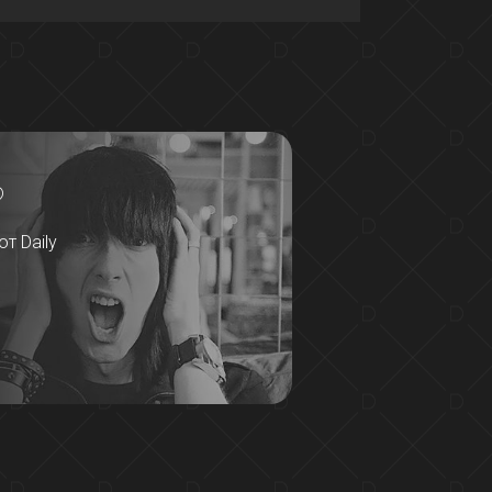
?
т Daily