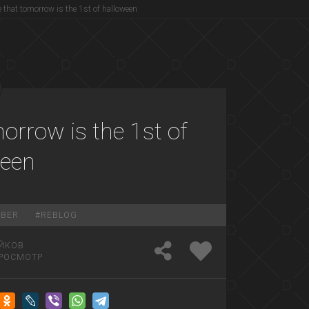
ve that tomorrow is the 1st of halloween
morrow is the 1st of
ween
OBER
#
REBLOG
ЙКОВ
РОСМОТР