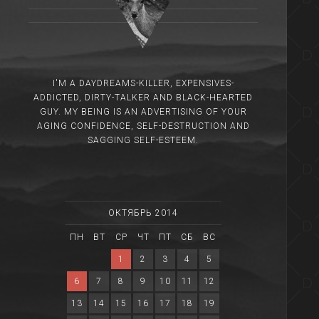
I'M A DAYDREAMS-KILLER, EXPENSIVES-
ADDICTED, DIRTY-TALKER AND BLACK-HEARTED
GUY. MY BEING IS AN ADVERTISING OF YOUR
AGING CONFIDENCE, SELF-DESTRUCTION AND
SAGGING SELF-ESTEEM.
ОКТЯБРЬ 2014
ПН
ВТ
СР
ЧТ
ПТ
СБ
ВС
1
2
3
4
5
6
7
8
9
10
11
12
13
14
15
16
17
18
19