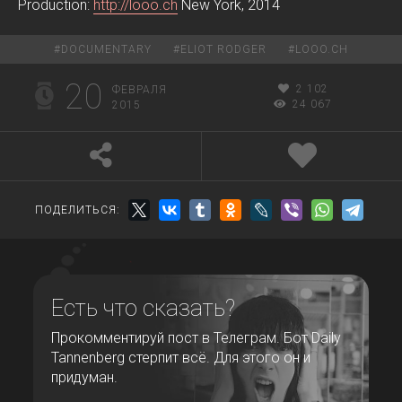
Production:
http://looo.ch
New York, 2014
#
DOCUMENTARY
#
ELIOT RODGER
#
LOOO.CH
20
2 102
ФЕВРАЛЯ
24 067
2015
ПОДЕЛИТЬСЯ:
Есть что сказать?
Прокомментируй пост в Телеграм. Бот Daily
Tannenberg стерпит всё. Для этого он и
придуман.