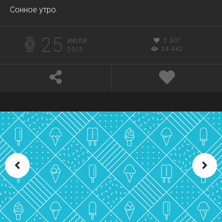
Сонное утро.
25
2 307
ИЮЛЯ
24 442
2015