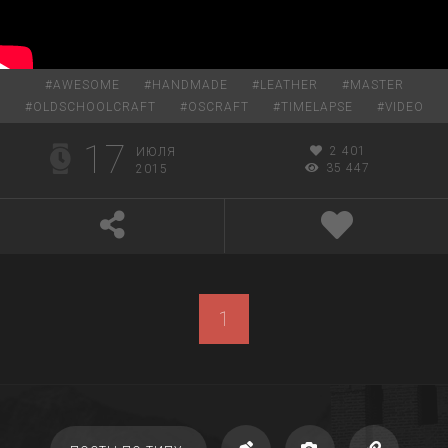
#
AWESOME
#
HANDMADE
#
LEATHER
#
MASTER
#
OLDSCHOOLCRAFT
#
OSCRAFT
#
TIMELAPSE
#
VIDEO
17
2 401
ИЮЛЯ
35 447
2015
1