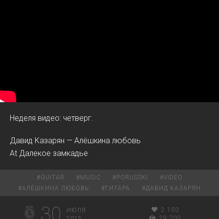
Неделя видео: четверг.
Давид Казарян — Алёшкина любовь
At Далекое замкадье
#
GUITAR
#
MUSIC
#
PORUSSKI
#
VIDEO
#
АЛЁШКИНА ЛЮБОВЬ
#
ГИТАРА
#
ДАВИД КАЗАРЯН
30
2 150
ИЮЛЯ
29 700
2015