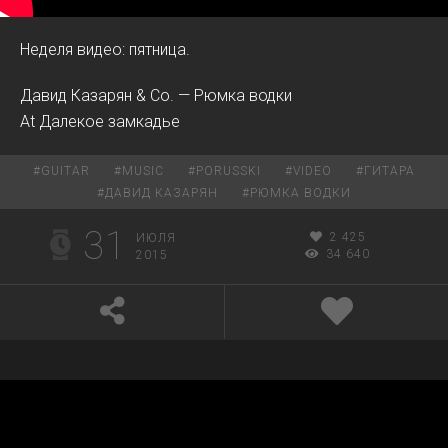
Неделя видео: пятница.
Давид Казарян & Co. — Рюмка водки
At Далекое замкадье
#
GUITAR
#
MUSIC
#
PORUSSKI
#
VIDEO
#
ГИТАРА
#
ДАВИД КАЗАРЯН
#
РЮМКА ВОДКИ
31
2 425
ИЮЛЯ
34 640
2015