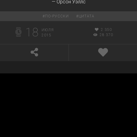
— Орсон Уэллс
#
ПО-РУССКИ
#
ЦИТАТА
18
2 350
ИЮЛЯ
28 370
2015