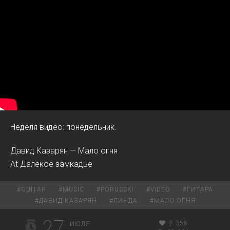
Неделя видео: понедельник.
Давид Казарян — Мало огня
At Далекое замкадье
#
GUITAR
#
MUSIC
#
PORUSSKI
#
VIDEO
#
ГИТАРА
#
ДАВИД КАЗАРЯН
#
ЛИНДА
#
МАЛО ОГНЯ
27
2 358
ИЮЛЯ