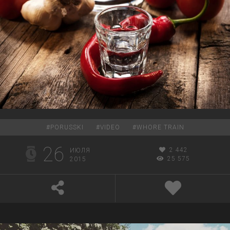
#
PORUSSKI
#
VIDEO
#
WHORE TRAIN
26
2 442
ИЮЛЯ
25 575
2015