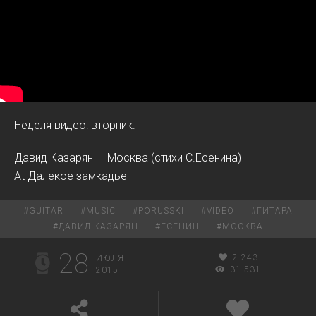
Неделя видео: вторник.
Давид Казарян — Москва (стихи С.Есенина)
At Далекое замкадье
#
GUITAR
#
MUSIC
#
PORUSSKI
#
VIDEO
#
ГИТАРА
#
ДАВИД КАЗАРЯН
#
ЕСЕНИН
#
МОСКВА
28
2 243
ИЮЛЯ
31 531
2015