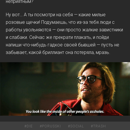
неприятным?
Ну вот… А ты посмотри на себя — какие милые
розовые щечки! Подумаешь, что из-за тебя люди с
работы увольняются — они просто жалкие завистники
и слабаки. Сейчас же прекрати плакать, и пойди
напиши что-нибудь гадкое своей бывшей — пусть не
забывает, какой бриллиант она потеряла, мразь.
#
DIE
#
PORUSSKI
#
SOCIAL
#
TRASH