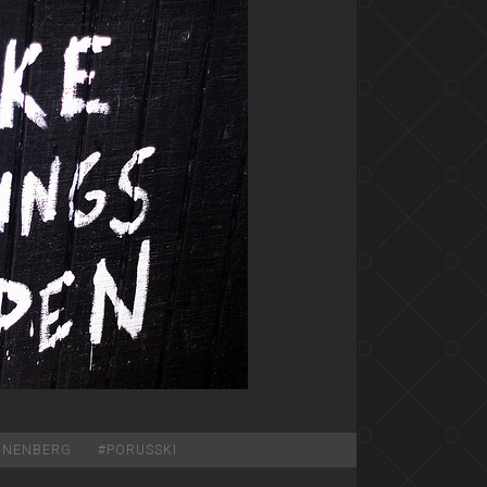
NNENBERG
#
PORUSSKI