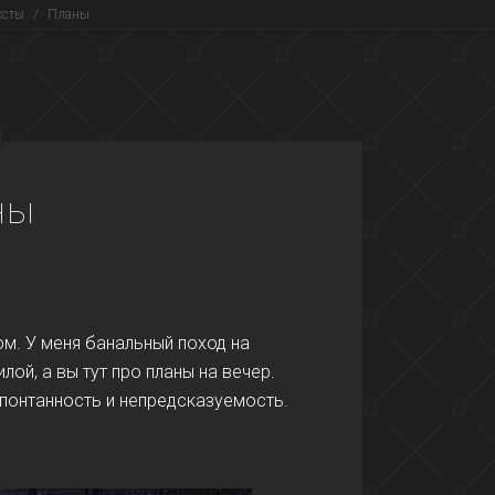
ксты
/
Планы
ны
ром. У меня банальный поход на
лой, а вы тут про планы на вечер.
спонтанность и непредсказуемость.