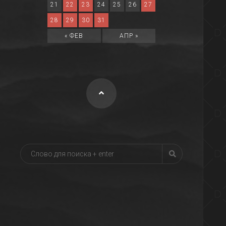
21
22
23
24
25
26
27
28
29
30
31
« ФЕВ
АПР »