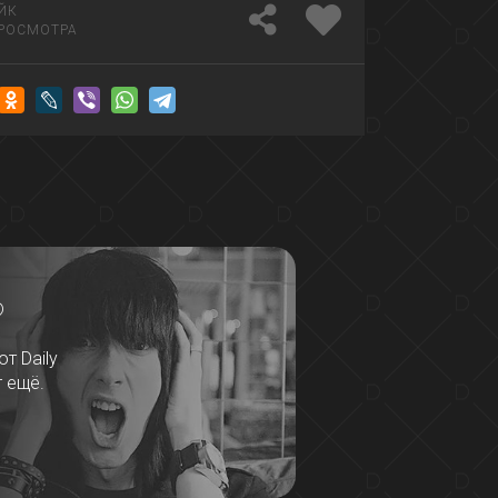
ЙК
РОСМОТРА
?
т Daily
т ещё.