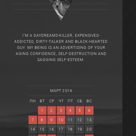
I'M A DAYDREAMS-KILLER, EXPENSIVES-
ADDICTED, DIRTY-TALKER AND BLACK-HEARTED
GUY. MY BEING IS AN ADVERTISING OF YOUR
AGING CONFIDENCE, SELF-DESTRUCTION AND
SAGGING SELF-ESTEEM.
МАРТ 2016
ПН
ВТ
СР
ЧТ
ПТ
СБ
ВС
1
2
3
4
5
6
7
8
9
10
11
12
13
14
15
16
17
18
19
20