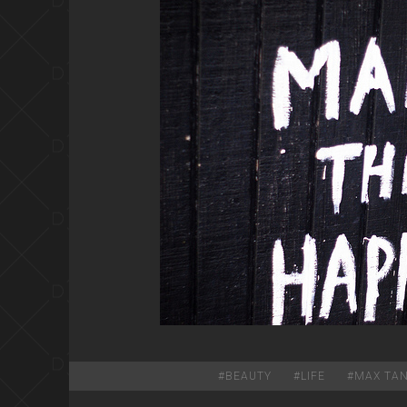
#
BEAUTY
#
LIFE
#
MAX TA