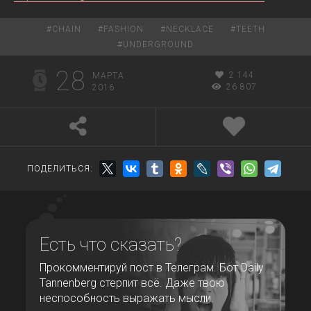
#
CHAIN
#
FASHION
#
NECKLACE
#
TEETH
#
UNDERGROUND
28
2 144
МАРТА
26 807
2016
ПОДЕЛИТЬСЯ:
Есть что сказать?
Прокомментируй пост в Телеграм. Бот Daily
Tannenberg стерпит всё. Даже твою
неспособность выражать мысли.