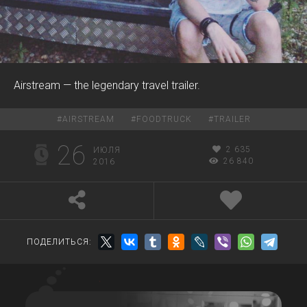
Airstream — the legendary travel trailer.
#
AIRSTREAM
#
FOODTRUCK
#
TRAILER
26
2 635
ИЮЛЯ
26 840
2016
ПОДЕЛИТЬСЯ: