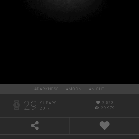
#
DARKNESS
#
MOON
#
NIGHT
29
2 523
ЯНВАРЯ
29 979
2017