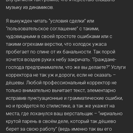
музыку из динамиков.
Я вынужден читать “условия сделки” или
“пользовательское соглашение” с такими,
чудовищными в своей простоте ошибками или с
такими огрехами верстки, что холодок ужаса
пробегает по спине от их банальности. Так порой
хочется воздев руки к небу закричать: “Граждане-
господа предприниматели, что же вы делаете?” Услуги
корректора не так уж и дороги, если не сказать –
дёшевы. Любой профессиональный корректор не
только внимательно вычитает текст, элементарно
исправив пунктуационные и грамматические ошибки,
но и пройдется по стилистике, а так же укажет на
места, где лоханулся ваш верстальщик – “нириально
крутой парень в своём деле, который так дёшево
берет за свою работу” (ведь именно так вы его