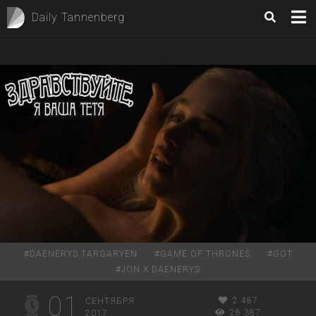
Daily Tannenberg
#
DAENERYS TARGARYEN
#
GAME OF THRONES
#
GOT
#
JON X DAENERYS
01
2 487
СЕНТЯБРЯ
28 387
2017