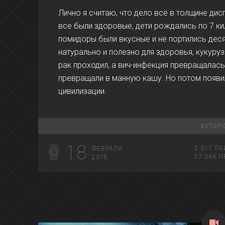
Лично я считаю, что дело всё в толщине дис
все были здоровые, дети рождались по 7 ки
помидоры были вкусные и не портились десят
натурально и полезно для здоровья, кукуруз
рак проходил, а вич-инфекция превращалась
превращали в манную кашу. Но потом появила
цивилизации.
#
STUPI
18
2 317
ЛА
ФЕВРАЛЯ
27 346
П
2018