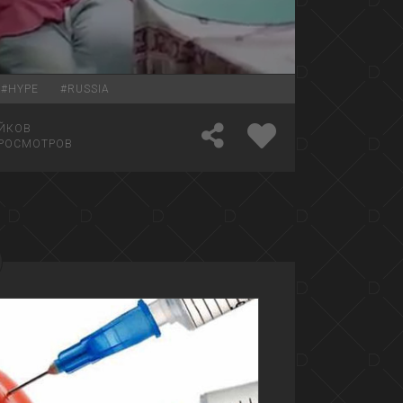
03:10
#
HYPE
#
RUSSIA
ЙКОВ
РОСМОТРОВ