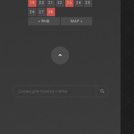
19
20
21
22
23
24
25
26
27
28
« ЯНВ
МАР »