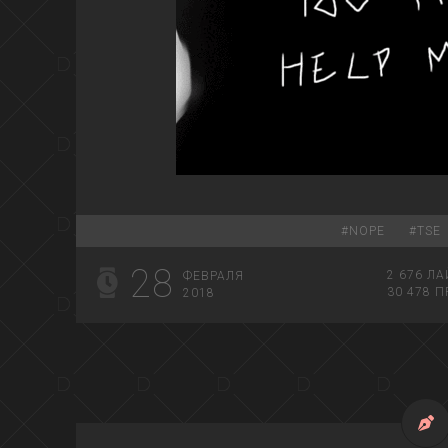
#
NOPE
#
TSE
28
2 676
ЛА
ФЕВРАЛЯ
30 478
П
2018