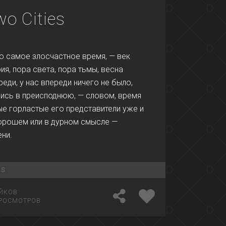
wo Cities
о самое злосчастное время, — век
ия, пора света, пора тьмы, весна
еди, у нас впереди ничего не было,
лись в преисподнюю, — словом, время
ые горластые его представители уже и
хорошем или в дурном смысле —
ени.
NS
ЙКОВ
РОСМОТРОВ