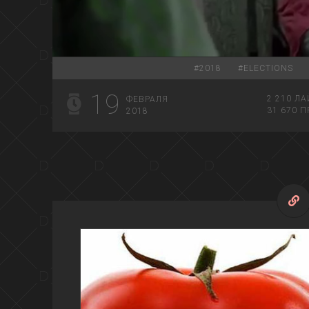
00:00
#
2018
#
ELECTIONS
19
2 210
ЛА
ФЕВРАЛЯ
31 670
П
2018