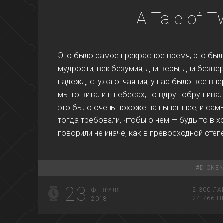
A Tale of T
Это было самое прекрасное время, это был
мудрости, век безумия, дни веры, дни безвер
надежд, стужа отчаяния, у нас было все впер
мы то витали в небесах, то вдруг обрушива
это было очень похоже на нынешнее, и сам
тогда требовали, чтобы о нем — будь то в 
говорили не иначе, как в превосходной степ
#
DICKE
23
2 300
ЛА
ФЕВРАЛЯ
24 766
П
2018