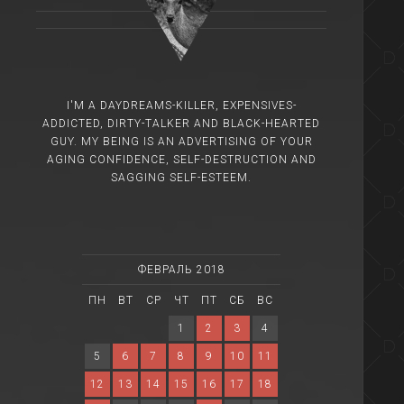
I'M A DAYDREAMS-KILLER, EXPENSIVES-
ADDICTED, DIRTY-TALKER AND BLACK-HEARTED
GUY. MY BEING IS AN ADVERTISING OF YOUR
AGING CONFIDENCE, SELF-DESTRUCTION AND
SAGGING SELF-ESTEEM.
ФЕВРАЛЬ 2018
ПН
ВТ
СР
ЧТ
ПТ
СБ
ВС
1
2
3
4
5
6
7
8
9
10
11
12
13
14
15
16
17
18