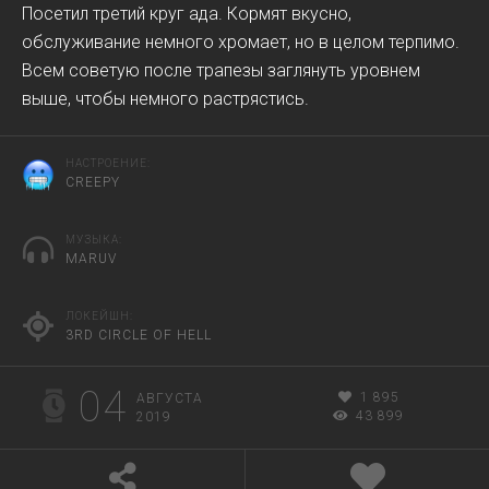
Посетил третий круг ада. Кормят вкусно,
обслуживание немного хромает, но в целом терпимо.
Всем советую после трапезы заглянуть уровнем
выше, чтобы немного растрястись.
НАСТРОЕНИЕ:
CREEPY
МУЗЫКА:
MARUV
ЛОКЕЙШН:
3RD CIRCLE OF HELL
04
1 895
АВГУСТА
43 899
2019