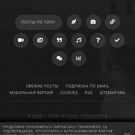
ПОСТЫ ПО ТИПУ:
СВЕЖИЕ ПОСТЫ
ПОДПИСКА ПО EMAIL
МОБИЛЬНАЯ ВЕРСИЯ
COOKIES
RSS
SITEMAP.XML
©
2006
— TODAY BY
DAILY TANNENBERG
DRIVEN BY TUMBLR, MIGRATED TO WORDPRESS
ПРОДОЛЖАЯ ПОЛЬЗОВАТЬСЯ САЙТОМ DAILY TANNENBERG, ТЫ
MADE WITH LOVE AT
RGB MEDIA
ПОДТВЕРЖДАЕШЬ, ЧТО СОГЛАСЕН С ИСПОЛЬЗОВАНИЕМ ФАЙЛОВ
HUGS AND KISSES TO A.T.