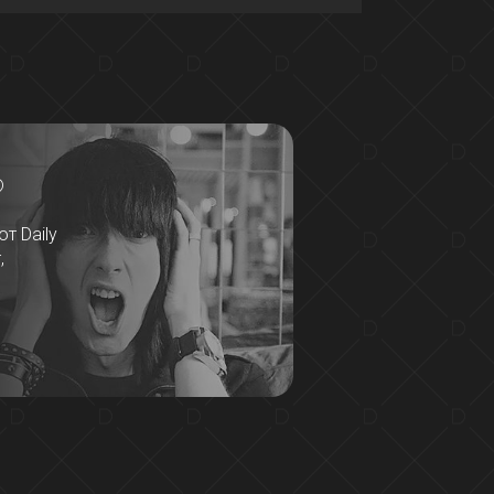
?
т Daily
,