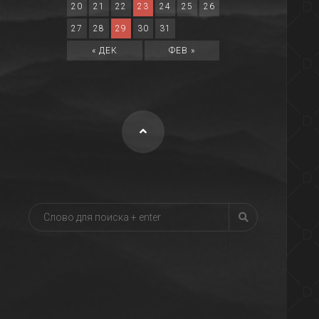
20
21
22
23
24
25
26
27
28
29
30
31
« ДЕК
ФЕВ »