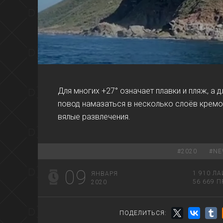
00:00
Для многих +27° означает плавки и пляж, а дл
повод намазаться в несколько слоёв кремом
вялые развлечения.
#
2020
#
NE
09
1 910
ЛА
ЯНВАРЯ
56 669
П
2020
ПОДЕЛИТЬСЯ: