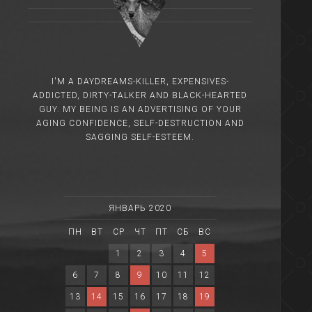
I'M A DAYDREAMS-KILLER, EXPENSIVES-
ADDICTED, DIRTY-TALKER AND BLACK-HEARTED
GUY. MY BEING IS AN ADVERTISING OF YOUR
AGING CONFIDENCE, SELF-DESTRUCTION AND
SAGGING SELF-ESTEEM.
ЯНВАРЬ 2020
ПН
ВТ
СР
ЧТ
ПТ
СБ
ВС
1
2
3
4
5
6
7
8
9
10
11
12
13
14
15
16
17
18
19