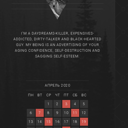
I'M A DAYDREAMS-KILLER, EXPENSIVES-
ADDICTED, DIRTY-TALKER AND BLACK-HEARTED
GUY. MY BEING IS AN ADVERTISING OF YOUR
AGING CONFIDENCE, SELF-DESTRUCTION AND
SAGGING SELF-ESTEEM.
АПРЕЛЬ 2020
ПН
ВТ
СР
ЧТ
ПТ
СБ
ВС
1
2
3
4
5
6
7
8
9
10
11
12
13
14
15
16
17
18
19