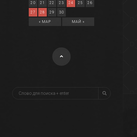
20
21
22
23
24
25
26
27
28
29
30
« МАР
МАЙ »