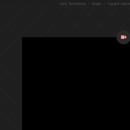
Daily Tannenberg
/
Видео
/
Гид для чайни