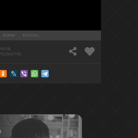
#
SMM
#
SOCIAL
ЙКОВ
РОСМОТРА
?