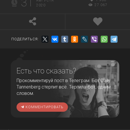
31
1 906
АВГУСТА
27 067
2020
ПОДЕЛИТЬСЯ:
Есть что сказать?
Прокомментируй пост в Телеграм. Бот Daily
Tannenberg стерпит всё. Терпила-бот, одним
словом.
КОММЕНТИРОВАТЬ