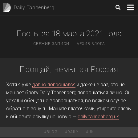
Daily Tannenberg
Посты за 18
марта
2021 года
СВЕЖИЕ ЗАПИСИ
АРХИВ БЛОГА
Прощай, немытая Россия
Хотя я уже
давно попрощался
и даже не раз, это не
мешает блогу Daily Tannenberg попрощаться лично. Он
уехал и обещал не возвращаться, во всяком случае
обратно в зону ru. Машите платочками, утирайте слезы
и обновите ссылку на новую —
daily.tannenberg.uk
.
#
BLOG
#
DAILY
#
UK