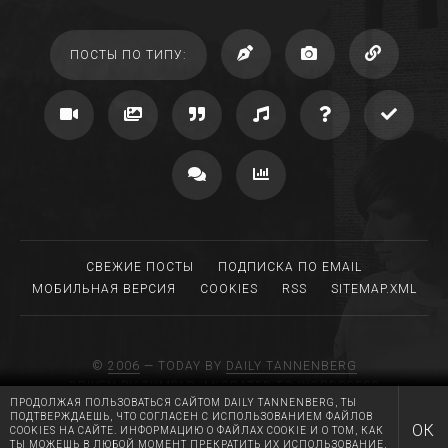
ПОСТЫ ПО ТИПУ:
СВЕЖИЕ ПОСТЫ
ПОДПИСКА ПО EMAIL
МОБИЛЬНАЯ ВЕРСИЯ
COOKIES
RSS
SITEMAP.XML
©
2006
— TODAY BY
DAILY TANNENBERG
DRIVEN BY TUMBLR, MIGRATED TO WORDPRESS
ПРОДОЛЖАЯ ПОЛЬЗОВАТЬСЯ САЙТОМ DAILY TANNENBERG, ТЫ
MADE WITH LOVE AT
RGB MEDIA
ПОДТВЕРЖДАЕШЬ, ЧТО СОГЛАСЕН С ИСПОЛЬЗОВАНИЕМ ФАЙЛОВ
HUGS AND KISSES TO A.T.
ОК
COOKIES НА САЙТЕ. ИНФОРМАЦИЮ О ФАЙЛАХ COOKIE И О ТОМ, КАК
ТЫ МОЖЕШЬ В ЛЮБОЙ МОМЕНТ ПРЕКРАТИТЬ ИХ ИСПОЛЬЗОВАНИЕ,