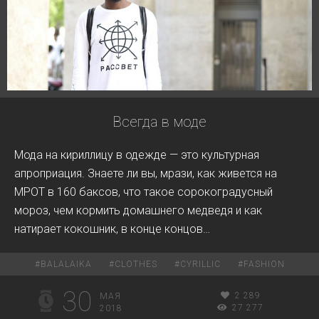
Всегда в моде
Мода на кириллицу в одежде — это культурная
апроприация. Знаете ли вы, мрази, как живется на
МРОТ в 160 баксов, что такое сорокоградусный
мороз, чем кормить домашнего медведя и как
натирает кокошник, в конце концов…
#
BALALAIKA
#
CLOTHES
#
CYRILLIC
#
FASHION
30
2 289
МАЯ
27 277
2018