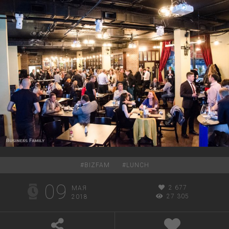
#
BIZFAM
#
LUNCH
09
2 677
МАЯ
27 305
2018