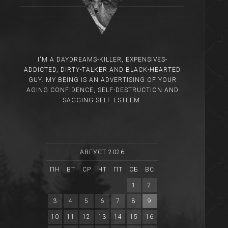
I'M A DAYDREAMS-KILLER, EXPENSIVES-
ADDICTED, DIRTY-TALKER AND BLACK-HEARTED
GUY. MY BEING IS AN ADVERTISING OF YOUR
AGING CONFIDENCE, SELF-DESTRUCTION AND
SAGGING SELF-ESTEEM.
АВГУСТ 2026
ПН
ВТ
СР
ЧТ
ПТ
СБ
ВС
1
2
3
4
5
6
7
8
9
10
11
12
13
14
15
16