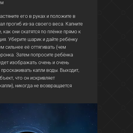
ям
астяните его в руках и положите в
л прогиб из-за своего веса. Капните
, как они скатятся по плёнке прямо к
ция. Уберите шарик и дайте ребёнку
м сильнее её оттягивать (чем
оронка. Затем попросите ребёнка
удет изображать очень и очень
 проскакивать капли воды. Выходит,
бъект, что он искривляет
 капли), никогда не возвращается