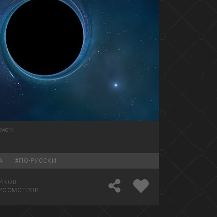
rtwork
А
#
ПО-РУССКИ
ЙКОВ
РОСМОТРОВ