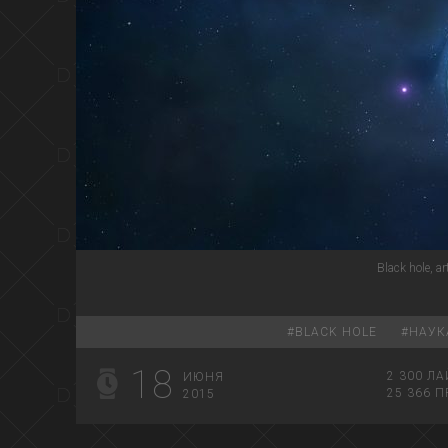
Black hole, a
#
BLACK HOLE
#
НАУК
18
2 300
ЛА
ИЮНЯ
25 366
П
2015