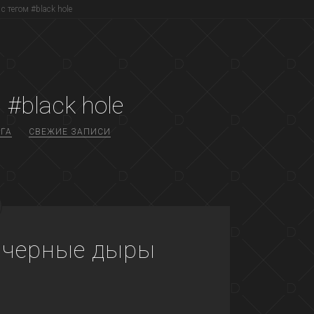
с тегом #black hole
 #black hole
ГА
СВЕЖИЕ ЗАПИСИ
 черные дыры