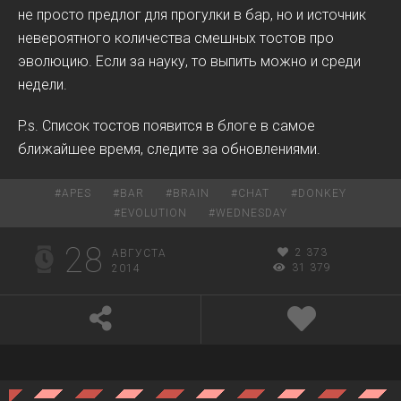
не просто предлог для прогулки в бар, но и источник
невероятного количества смешных тостов про
эволюцию. Если за науку, то выпить можно и среди
недели.
P.s. Список тостов появится в блоге в самое
ближайшее время, следите за обновлениями.
#
APES
#
BAR
#
BRAIN
#
CHAT
#
DONKEY
#
EVOLUTION
#
WEDNESDAY
28
2 373
АВГУСТА
31 379
2014