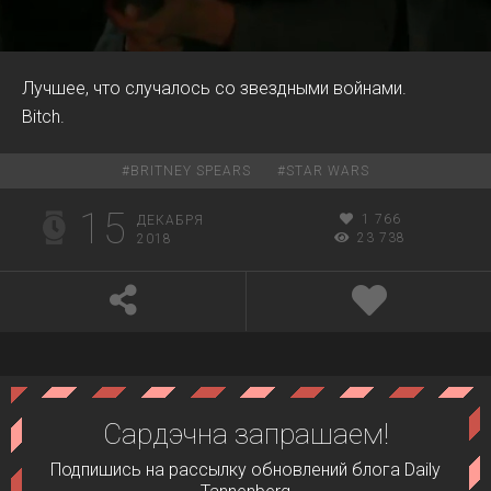
00:00
00:20
Лучшее, что случалось со звездными войнами.
Bitch.
#
BRITNEY SPEARS
#
STAR WARS
15
1 766
ДЕКАБРЯ
23 738
2018
Сардэчна запрашаем!
Подпишись на рассылку обновлений блога Daily