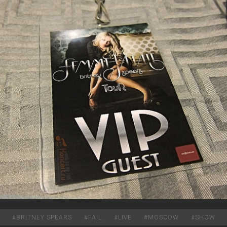
#
BRITNEY SPEARS
#
FAIL
#
LIVE
#
MOSCOW
#
SHOW