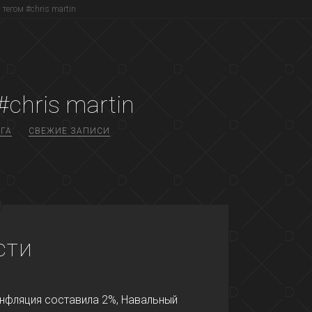
 тегом #chris martin
#chris martin
ГА
СВЕЖИЕ ЗАПИСИ
сти
инфляция составила 2%, Навальный