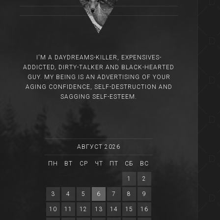
I'M A DAYDREAMS-KILLER, EXPENSIVES-
ADDICTED, DIRTY-TALKER AND BLACK-HEARTED
GUY. MY BEING IS AN ADVERTISING OF YOUR
AGING CONFIDENCE, SELF-DESTRUCTION AND
SAGGING SELF-ESTEEM.
АВГУСТ 2026
ПН
ВТ
СР
ЧТ
ПТ
СБ
ВС
1
2
3
4
5
6
7
8
9
10
11
12
13
14
15
16