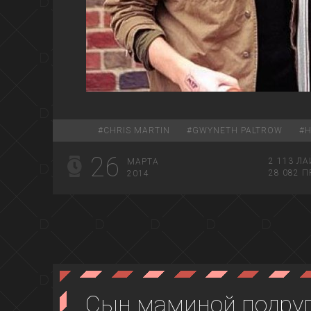
#
CHRIS MARTIN
#
GWYNETH PALTROW
#
H
26
2 113
ЛА
МАРТА
28 082
П
2014
Сын маминой подруг