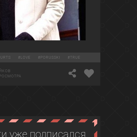
URTS
#
LOVE
#
PORUSSKI
#
TRUE
ЙКОВ
РОСМОТРА
и уже подписался