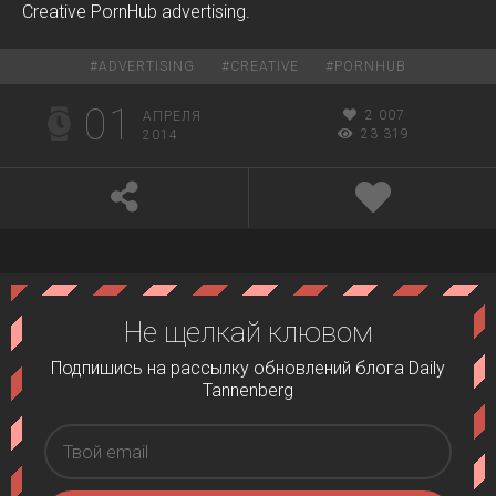
Creative PornHub advertising.
#
ADVERTISING
#
CREATIVE
#
PORNHUB
01
2 007
АПРЕЛЯ
23 319
2014
Не щелкай клювом
Подпишись на рассылку обновлений блога Daily
Tannenberg