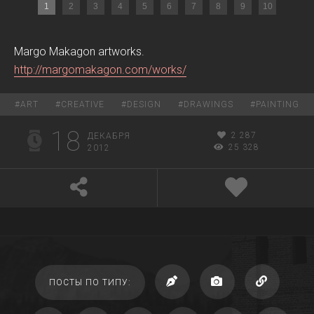
1
2
3
4
5
6
7
8
9
10
Margo Makagon artworks.
http://margomakagon.com/works/
#
ART
#
CREATIVE
#
DESIGN
#
DRAWINGS
#
PAINTING
18
2 287
ДЕКАБРЯ
25 328
2012
ПОСТЫ ПО ТИПУ: