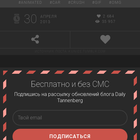
#
ANIMATED
#
CAR
#
CRUSH
#
GIF
#
OMG
30
2 684
АПРЕЛЯ
35 957
2013
ИСТОЧНИК ПОСТА:
KUNIEE.TUMBLR.COM
Бесплатно и без СМС
Подпишись на рассылку обновлений блога Daily
Tannenberg
ПОДПИСАТЬСЯ