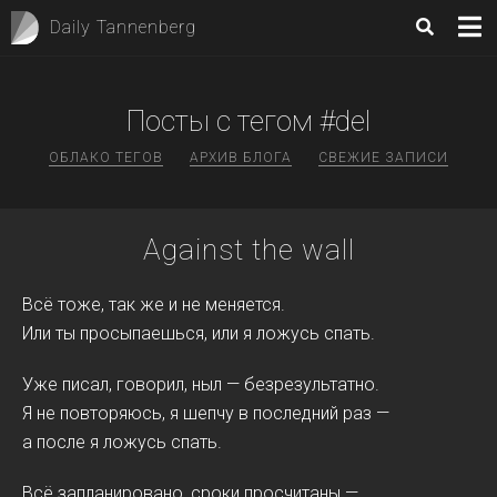
Daily Tannenberg
Посты с тегом #del
ОБЛАКО ТЕГОВ
АРХИВ БЛОГА
СВЕЖИЕ ЗАПИСИ
Against the wall
Всё тоже, так же и не меняется.
Или ты просыпаешься, или я ложусь спать.
Уже писал, говорил, ныл — безрезультатно.
Я не повторяюсь, я шепчу в последний раз —
а после я ложусь спать.
Всё запланировано, сроки просчитаны —