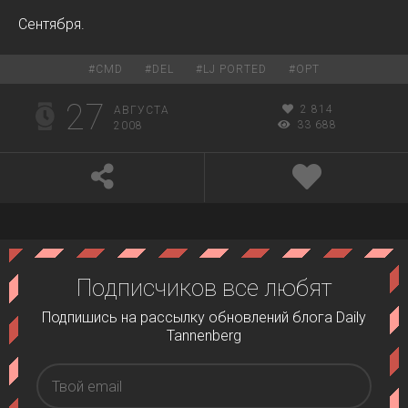
Сентября.
#
CMD
#
DEL
#
LJ PORTED
#
OPT
27
2 814
АВГУСТА
33 688
2008
Подписчиков все любят
Подпишись на рассылку обновлений блога Daily
Tannenberg