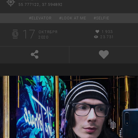
55.777122, 37.594892
#
ELEVATOR
#
LOOK AT ME
#
SELFIE
17
1 933
ОКТЯБРЯ
23 731
2020