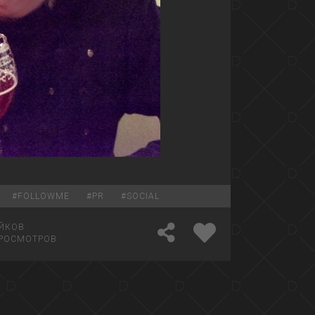
#
FOLLOWME
#
PR
#
SOCIAL
ЙКОВ
РОСМОТРОВ