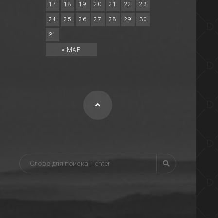
17
18
19
20
21
22
23
24
25
26
27
28
29
30
31
« МАР