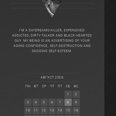
I'M A DAYDREAMS-KILLER, EXPENSIVES-
ADDICTED, DIRTY-TALKER AND BLACK-HEARTED
GUY. MY BEING IS AN ADVERTISING OF YOUR
AGING CONFIDENCE, SELF-DESTRUCTION AND
SAGGING SELF-ESTEEM.
АВГУСТ 2026
ПН
ВТ
СР
ЧТ
ПТ
СБ
ВС
1
2
3
4
5
6
7
8
9
10
11
12
13
14
15
16