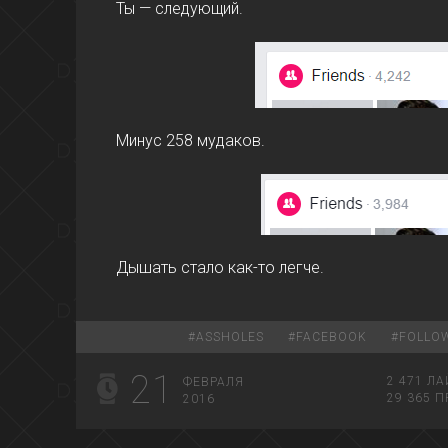
Ты — следующий.
Минус 258 мудаков.
Дышать стало как-то легче.
#
ASSHOLES
#
FACEBOOK
#
FOLLO
21
2 471
ЛА
ФЕВРАЛЯ
29 365
П
2016