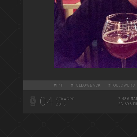
#
F4F
#
FOLLOWBACK
#
FOLLOWERS
04
2 486
ЛА
ДЕКАБРЯ
28 696
П
2013