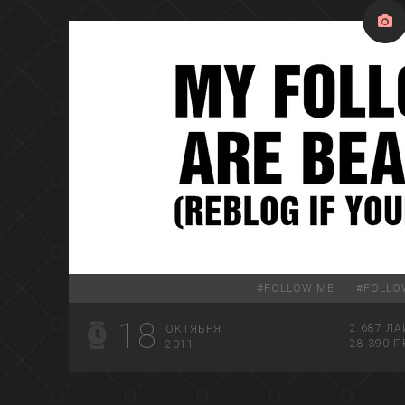
#
FOLLOW ME
#
FOLLO
18
2 687
ЛА
ОКТЯБРЯ
28 390
П
2011