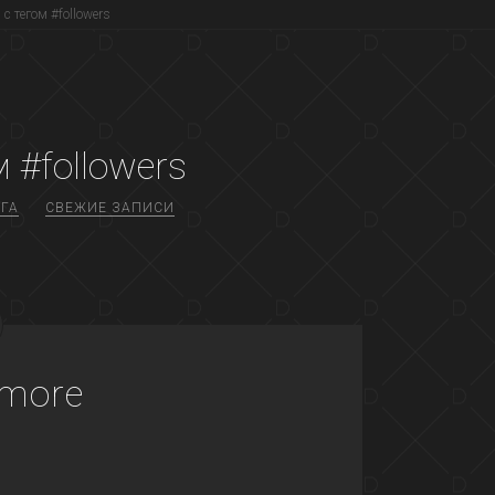
с тегом #followers
 #followers
ГА
СВЕЖИЕ ЗАПИСИ
 more