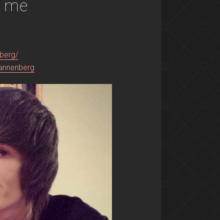
w me
berg/
annenberg