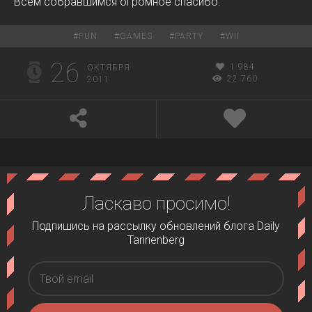
Всем собравшимся огромное спасибо.
#
FUN
#
GAMES
#
PARTY
#
WII
26
1 984
ОКТЯБРЯ
22 760
2011
Ласкаво просимо!
Подпишись на рассылку обновлений блога Daily
Tannenberg