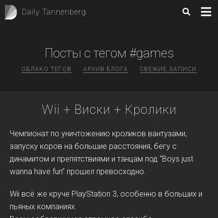
Daily Tannenberg
Посты с тегом #games
ОБЛАКО ТЕГОВ
АРХИВ БЛОГА
СВЕЖИЕ ЗАПИСИ
Wii + Виски + Кролики
Чемпионат по уничтожению кроликов вантузами,
запуску коров на большие расстояния, бегу с
динамитом и препятствиями и танцам под “Boys just
wanna have fun” прошел превосходно.
Wii всё же круче PlayStation 3, особенно в больших и
пьяных компаниях.