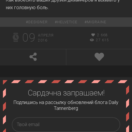
них головную боль.
#
DESIGNER
#
HELVETICE
#
MIGRAINE
09
2 668
АПРЕЛЯ
27 615
2016
Сардэчна запрашаем!
Подпишись на рассылку обновлений блога Daily
Tannenberg