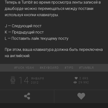
Теперь в Tumblr во время просмотра ленты записей в
дашборде можно перемещаться между постами
используя кнопки клавиатуры.
J — Следующий пост
K — Предыдущий пост
L — Поставить лайк текущему посту
При этом, ваша клавиатура должна быть переключена
на английский.
#
FUCK YEAH
#
KEYBOARD
#
TIPS
#
TUMBLR
14
2 693
ЯНВАРЯ
29 992
2012