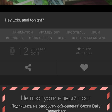
00:00
00:14
Hey Lois, anal tonight?
#
ANIMATION
#
FAMILY GUY
#
FOOTBALL
#
FUN
#
GENIOUS
#
LOIS GRIFFIN
#
LOL
#
SETH MACFARLANE
12
2 128
ДЕКАБРЯ
31 677
2013
Не пропусти новый пост
Подпишись на рассылку обновлений блога Daily
Tannenberg