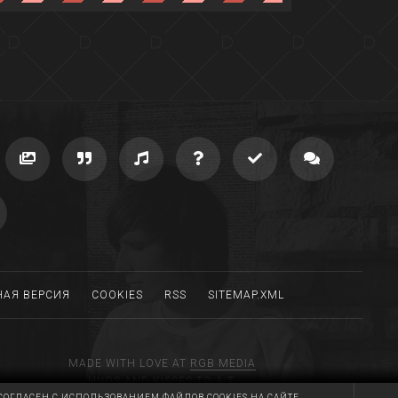
АЯ ВЕРСИЯ
COOKIES
RSS
SITEMAP.XML
MADE WITH LOVE AT
RGB MEDIA
HUGS AND KISSES TO A.T.
СОГЛАСЕН С ИСПОЛЬЗОВАНИЕМ ФАЙЛОВ COOKIES НА САЙТЕ.