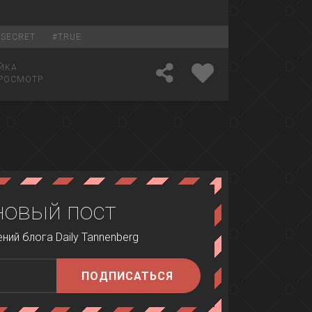
#
SECRET
#
TRUE
ЙКА
РОСМОТР
новый пост
ий блога Daily Tannenberg
ПОДПИСАТЬСЯ