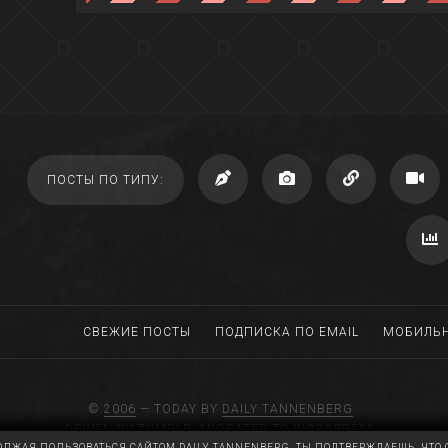
ПОСТЫ ПО ТИПУ:
СВЕЖИЕ ПОСТЫ
ПОДПИСКА ПО EMAIL
МОБИЛЬН
©
2006
— TODAY BY
DAILY TANNENBERG
DRIVEN BY TUMBLR, MIGRATED TO WORDPRESS
ЛЖАЯ ПОЛЬЗОВАТЬСЯ САЙТОМ DAILY TANNENBERG, ТЫ ПОДТВЕРЖДАЕШЬ, ЧТО 