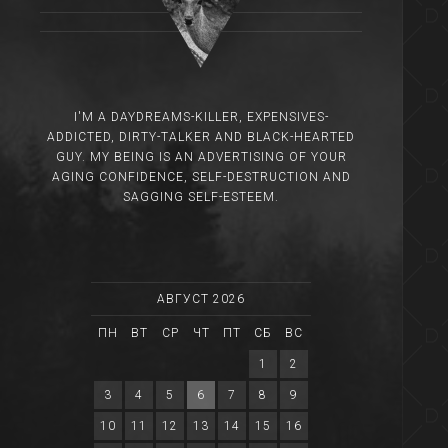
I'M A DAYDREAMS-KILLER, EXPENSIVES-
ADDICTED, DIRTY-TALKER AND BLACK-HEARTED
GUY. MY BEING IS AN ADVERTISING OF YOUR
AGING CONFIDENCE, SELF-DESTRUCTION AND
SAGGING SELF-ESTEEM.
АВГУСТ 2026
ПН
ВТ
СР
ЧТ
ПТ
СБ
ВС
1
2
3
4
5
6
7
8
9
10
11
12
13
14
15
16