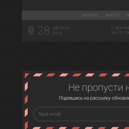
#
AFISHA
#
MEDIA
28
2 653
ЛА
АВГУСТА
28 371
П
2014
Не пропусти 
Подпишись на рассылку обновлен