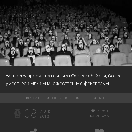
Во время просмотра фильма Форсаж 6. Хотя, более
уместнее были бы множественные фейспалмы.
#
MOVIE
#
PORUSSKI
#
SHIT
#
TRUE
08
2 350
ИЮНЯ
28 426
2013