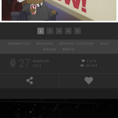
1
2
3
4
5
#
ANIMATION
#
DANGER
#
DRAWN TOGETHER
#
HOT
#
MOVIE
#
NSFW
27
2 679
ФЕВРАЛЯ
34 044
2014