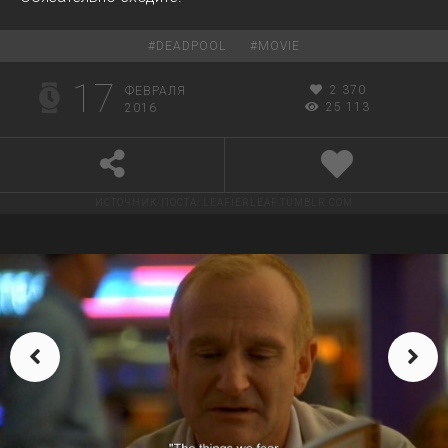
#
DEADPOOL
#
MOVIE
17
2 370
ФЕВРАЛЯ
25 113
2016
ИСТОЧНИК ПОСТА:
LEAFIERLEAF.TUMBLR.COM