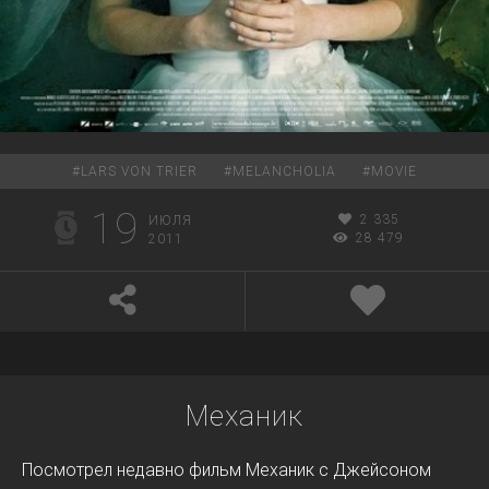
#
LARS VON TRIER
#
MELANCHOLIA
#
MOVIE
19
2 335
ИЮЛЯ
28 479
2011
Механик
Посмотрел недавно фильм Механик с Джейсоном