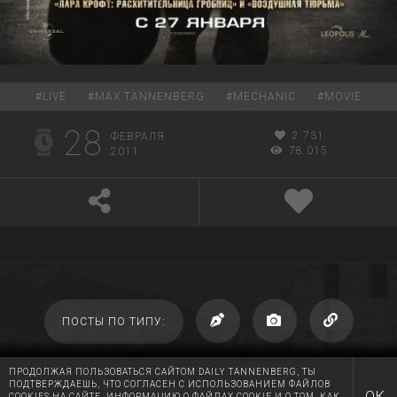
#
LIVE
#
MAX TANNENBERG
#
MECHANIC
#
MOVIE
28
2 731
ФЕВРАЛЯ
78 015
2011
ПОСТЫ ПО ТИПУ:
ПРОДОЛЖАЯ ПОЛЬЗОВАТЬСЯ САЙТОМ DAILY TANNENBERG, ТЫ
ПОДТВЕРЖДАЕШЬ, ЧТО СОГЛАСЕН С ИСПОЛЬЗОВАНИЕМ ФАЙЛОВ
ОК
COOKIES НА САЙТЕ. ИНФОРМАЦИЮ О ФАЙЛАХ COOKIE И О ТОМ, КАК