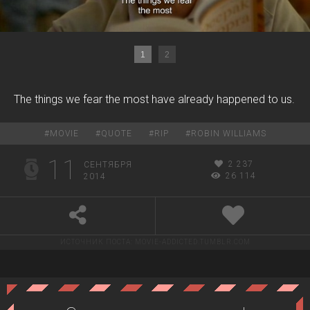
1
2
The things we fear the most have already happened to us.
#
MOVIE
#
QUOTE
#
RIP
#
ROBIN WILLIAMS
11
2 237
СЕНТЯБРЯ
26 114
2014
ИСТОЧНИК ПОСТА:
MOVIE-ADDICTED.TUMBLR.COM