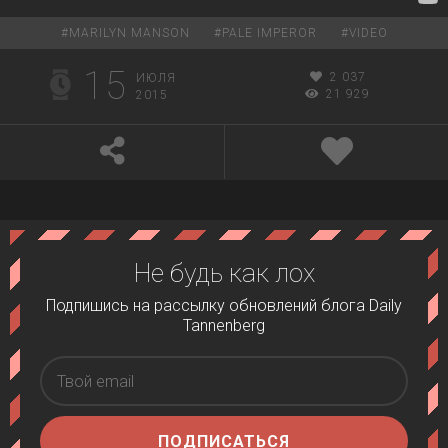
#
MARILYN MANSON
#
PALE IMPEROR
#
VIDEO
15
2 037
ИЮЛЯ
21 929
2015
Не будь как лох
Подпишись на рассылку обновлений блога Daily
Tannenberg
ПОДПИСАТЬСЯ