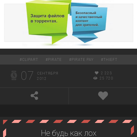
#
CLIPART
#
PIRATE
#
PIRATE PAY
#
THIEFT
07
2 223
СЕНТЯБРЯ
25 720
2012
Не будь как лох