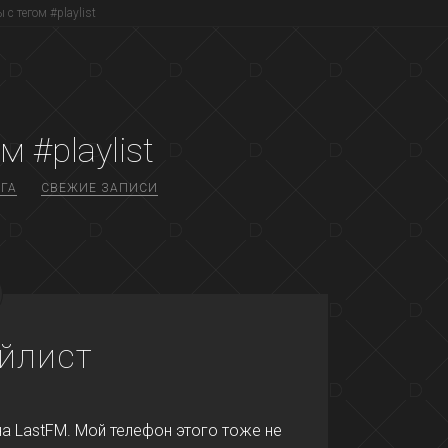
 с тегом #playlist
м #playlist
ГА
СВЕЖИЕ ЗАПИСИ
йлист
на LastFM. Мой телефон этого тоже не